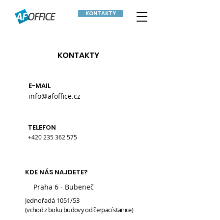
KONTAKTY
KONTAKTY
E-MAIL
info@afoffice.cz
TELEFON
+420 235 362 575
KDE NÁS NAJDETE?
Praha 6 - Bubeneč
Jednořadá 1051/53
(vchod z boku budovy od čerpací stanice)