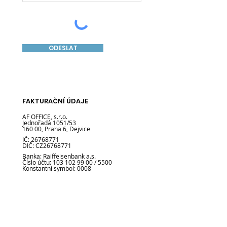
ODESLAT
FAKTURAČNÍ ÚDAJE
AF OFFICE, s.r.o.
Jednořadá 1051/53
160 00, Praha 6, Dejvice
IČ:
26768771
DIČ: CZ26768771
Banka: Raiffeisenbank a.s.
Číslo účtu:
103 102 99 00
/ 5500
Konstantní symbol: 0008
Společnost Af Office, s.r.o. je zapsána v OR u
Městského soudu v Praze oddíl C vložka 92433
/ 01
DATOVÁ SCHRÁNKA
pu9jhcu